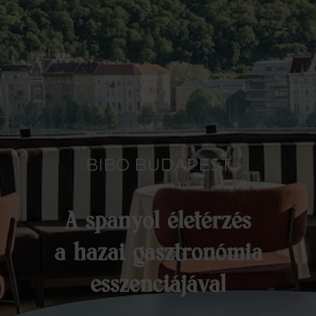
BIBO BUDAPEST
A spanyol életérzés
a hazai gasztronómia
esszenciájával