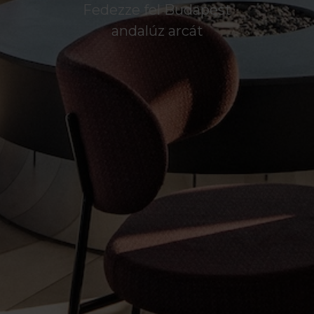
Fedezze fel Budapest
andalúz arcát