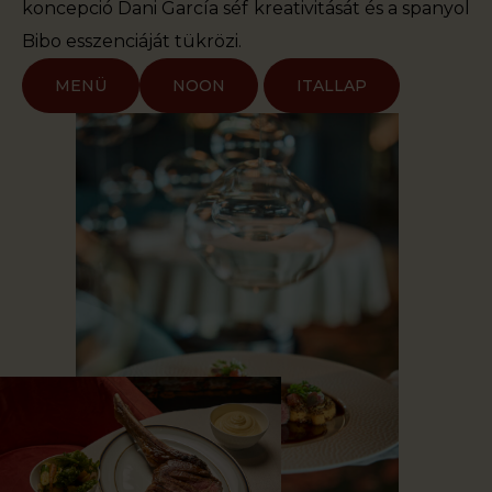
koncepció Dani García séf kreativitását és a spanyol
Bibo esszenciáját tükrözi.
MENÜ
NOON
ITALLAP