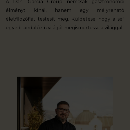
A Dani García Group nemcsak gasztronómiai
élményt kínál, hanem egy mélyreható
életfilozófiát testesít meg. Küldetése, hogy a séf
egyedi, andalúz ízvilágát megismertesse a világgal.