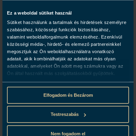
lábáról, és saját bevallása szerint ő is szívesen
Ez a weboldal sütiket használ
fogyaszt.
Sütiket használunk a tartalmak és hirdetések személyre
A BiBo Budapest, a világhírű Dani García
szabásához, közösségi funkciók biztosításához,
étteremláncnak a legkülönlegesebb
valamint weboldalforgalmunk elemzéséhez. Ezenkívül
gyöngyszeme. A belváros közepén, a Dorothea
közösségi média-, hirdető- és elemező partnereinkkel
Hotel tetején kap helyet ez az egyedülálló
megosztjuk az Ön weboldalhasználatra vonatkozó
adatait, akik kombinálhatják az adatokat más olyan
rooftop étterem, amely páratlan panorámával és
adatokkal, amelyeket Ön adott meg számukra vagy az
exkluzív környezettel várja vendégeit.
Ön által használt más szolgáltatásokból gyűjtöttek.
A BiBo Budapest, egy olyan exkluzív
gasztronómiai utazást kínál, amely során a
Elfogadom és Bezárom
budapesti étterem vendégei felfedezhetik a
legizgalmasabb spanyol ízek és a magyar
Testreszabás
konyha esszenciájának tökéletes ötvözetét.
Nem fogadom el