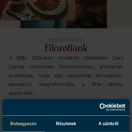
BIBO BUDAPEST
Filozófiánk
A BiBo 2014-ben született Marbellán Dani
García ötletének köszönhetően, amelynek
küldetése, hogy egy lezserebb koncepción
keresztül megreformálja a fine dining
életérzést.
A BiBo olyan tér, amelyben egyszerre ötvöződik
a séf andalúz öröksége az utazásai során
szerzett élményeivel. Olyan fogásokat és
Beleegyezés
Részletek
A sütikről
kultúrákat párosít össze, amelyek levették a