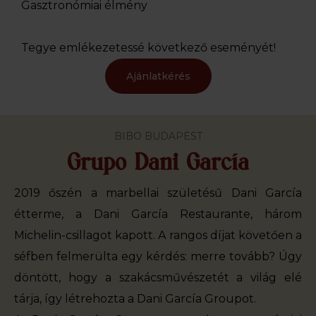
Gasztronómiai élmény
Tegye emlékezetessé következő eseményét!
Ajánlatkérés
BIBO BUDAPEST
Grupo Dani García
2019 őszén a marbellai születésű Dani García
étterme, a Dani García Restaurante, három
Michelin-csillagot kapott. A rangos díjat követően a
séfben felmerülta egy kérdés: merre tovább? Úgy
döntött, hogy a szakácsművészetét a világ elé
tárja, így létrehozta a Dani García Groupot.