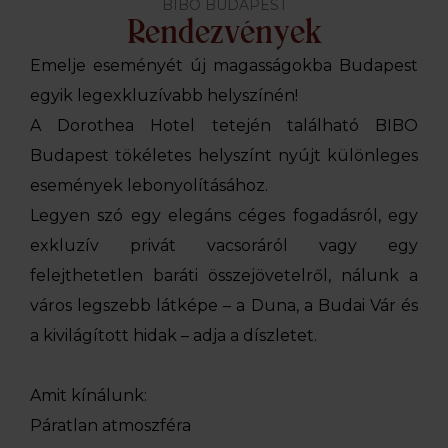
BIBO BUDAPEST
Rendezvények
Emelje eseményét új magasságokba Budapest
egyik legexkluzívabb helyszínén!
A Dorothea Hotel tetején található BIBO
Budapest tökéletes helyszínt nyújt különleges
események lebonyolításához.
Legyen szó egy elegáns céges fogadásról, egy
exkluzív privát vacsoráról vagy egy
felejthetetlen baráti összejövetelről, nálunk a
város legszebb látképe – a Duna, a Budai Vár és
a kivilágított hidak – adja a díszletet.
Amit kínálunk:
Páratlan atmoszféra