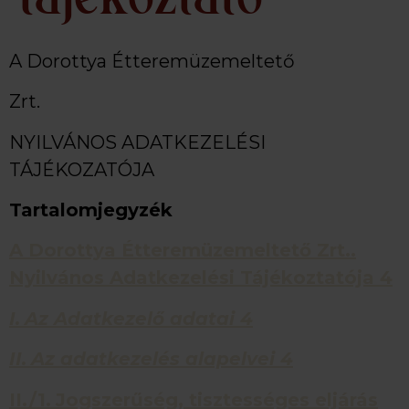
A Dorottya Étteremüzemeltető
Zrt.
NYILVÁNOS ADATKEZELÉSI
TÁJÉKOZATÓJA
Tartalomjegyzék
A Dorottya Étteremüzemeltető Zrt..
Nyilvános Adatkezelési Tájékoztatója
4
I.
Az Adatkezelő adatai
4
II.
Az adatkezelés alapelvei
4
II./1.
Jogszerűség, tisztességes eljárás