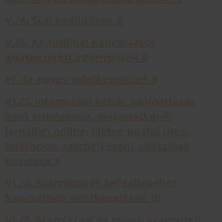
V./4.
Süti beállítások
8
V./5.
Az sütikkel kapcsolatos
adatkezelési információk
8
VI.
Az egyes adatkezelések
9
VI./1.
Információ kérők, szolgáltatás
iránt érdeklődők, árajánlatkérők
(emailen online, illetve postai úton,
telefonon, személyesen) adatainak
kezelése
9
VI./2.
Szerződések teljesítéséhez
kapcsolódó adatkezelések
10
VI./3.
Számlázási és egyéb számviteli