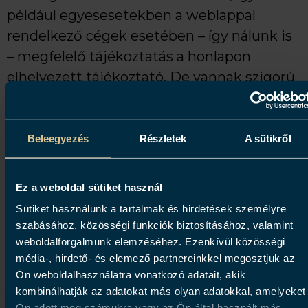
például egyesesetekben a weblappal
rendelkező cégek esetében – így nálunk is
– megfelelő tájékoztatás a honlapon
elhelyezett tájékoztató. De vannak szigorú
esetek is, amikor például emailen vagyunk
köteles az adatkezelés konkrét változásáról
értesíteni az érintettet.
Beleegyezés
Részletek
A sütikről
A GDPR előírja azt is, hogyha nem Öntől,
Ez a weboldal sütiket használ
hanem valaki mástól kapjuk meg az Ön
személyes adatát, akkor a lehető
Sütiket használunk a tartalmak és hirdetések személyre
szabásához, közösségi funkciók biztosításához, valamint
leghamarabb, az első kapcsolatfelvételkor,
weboldalforgalmunk elemzéséhez. Ezenkívül közösségi
de legkésőbb 1 hónapon belül értesíteni
média-, hirdető- és elemező partnereinkkel megosztjuk az
kell az Önt.
Ön weboldalhasználatra vonatkozó adatait, akik
kombinálhatják az adatokat más olyan adatokkal, amelyeket
Szükségesség és arányosság
Ön adott meg számukra vagy az Ön által használt más