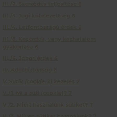
III./2.
Szerződés teljesítése
6
III./3.
Jogi kötelezettség
6
III./4.
Létfontosságú érdek
6
III./5.
Közérdek, vagy közhatalom
gyakorlása
6
III./6.
Jogos érdek
6
IV.
Adatbiztonság
6
V.
Sütik (cookie-k) kezelés
7
V./1.
Mi a süti (cookie)?
7
V./2.
Miért használunk sütiket?
7
V./3.
Milyen sütiket használunk?
7