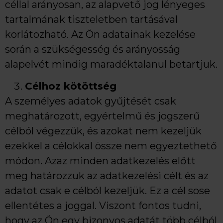
céllal arányosan, az alapvető jog lényeges
tartalmának tiszteletben tartásával
korlátozható. Az Ön adatainak kezelése
során a szükségesség és arányosság
alapelvét mindig maradéktalanul betartjuk.
Célhoz kötöttség
A személyes adatok gyűjtését csak
meghatározott, egyértelmű és jogszerű
célból végezzük, és azokat nem kezeljük
ezekkel a célokkal össze nem egyeztethető
módon. Azaz minden adatkezelés előtt
meg határozzuk az adatkezelési célt és az
adatot csak e célból kezeljük. Ez a cél sose
ellentétes a joggal. Viszont fontos tudni,
hogy az Ön egy bizonyos adatát több célból