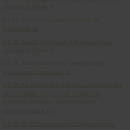
adatkezelések
11
VI./4.
Panaszkezelés adatainak
kezelése
12
VI./5.
Talált tárgyakkal kapcsolatos
adatkezelések
12
VI./6.
Álláspályázatra jelentkezők
adatainak kezelése
13
VI./7.
Az Adatkezelő által üzemeltetett
vendéglátó egységek területén
üzemelő kamera felvételeinek
adatkezelése
14
VI./8.
NTAK rendszerhez kapcsolódó