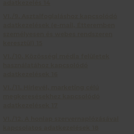
adatkezelés
14
VI./9.
Asztalfoglaláshoz kapcsolódó
adatkezelések (e-mail, Étteremben
személyesen és webes rendszeren
keresztül)
15
VI./10.
Közösségi média felületek
használatához kapcsolódó
adatkezelések
16
VI./11.
Hírlevél, marketing célú
megkeresésekhez kapcsolódó
adatkezelések
17
VI./12.
A honlap szervernaplózásával
kapcsolatos adatkezelések
18