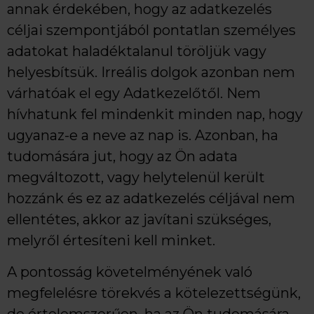
annak érdekében, hogy az adatkezelés
céljai szempontjából pontatlan személyes
adatokat haladéktalanul töröljük vagy
helyesbítsük. Irreális dolgok azonban nem
várhatóak el egy Adatkezelőtől. Nem
hívhatunk fel mindenkit minden nap, hogy
ugyanaz-e a neve az nap is. Azonban, ha
tudomására jut, hogy az Ön adata
megváltozott, vagy helytelenül került
hozzánk és ez az adatkezelés céljával nem
ellentétes, akkor az javítani szükséges,
melyről értesíteni kell minket.
A pontosság követelményének való
megfelelésre törekvés a kötelezettségünk,
de értelemszerűen, ha az Ön tudomására