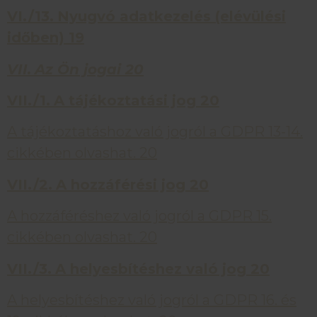
VI./13.
Nyugvó adatkezelés (elévülési
időben)
19
VII.
Az Ön jogai
20
VII./1.
A tájékoztatási jog
20
A tájékoztatáshoz való jogról a GDPR 13-14.
cikkében olvashat. 20
VII./2.
A hozzáférési jog
20
A hozzáféréshez való jogról a GDPR 15.
cikkében olvashat. 20
VII./3.
A helyesbítéshez való jog
20
A helyesbítéshez való jogról a GDPR 16. és