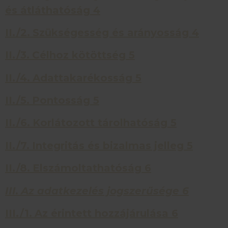
és átláthatóság
4
II./2.
Szükségesség és arányosság
4
II./3.
Célhoz kötöttség
5
II./4.
Adattakarékosság
5
II./5.
Pontosság
5
II./6.
Korlátozott tárolhatóság
5
II./7.
Integritás és bizalmas jelleg
5
II./8.
Elszámoltathatóság
6
III.
Az adatkezelés jogszerűsége
6
III./1.
Az érintett hozzájárulása
6