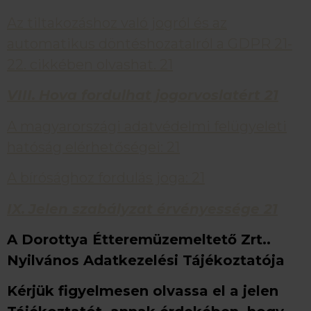
Az tiltakozáshoz való jogról és az
automatikus döntéshozatalról a GDPR 21-
22. cikkében olvashat. 21
VIII.
Hova fordulhat jogorvoslatért
21
A magyarországi adatvédelmi felügyeleti
hatóság elérhetőségei: 21
A bírósághoz fordulás joga: 21
IX.
Jelen szabályzat érvényessége
21
A Dorottya Étteremüzemeltető Zrt..
Nyilvános Adatkezelési Tájékoztatója
Kérjük figyelmesen olvassa el a jelen