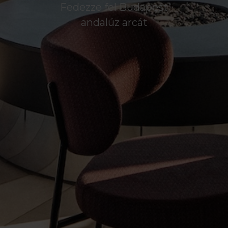
Fedezze fel Budapest
andalúz arcát