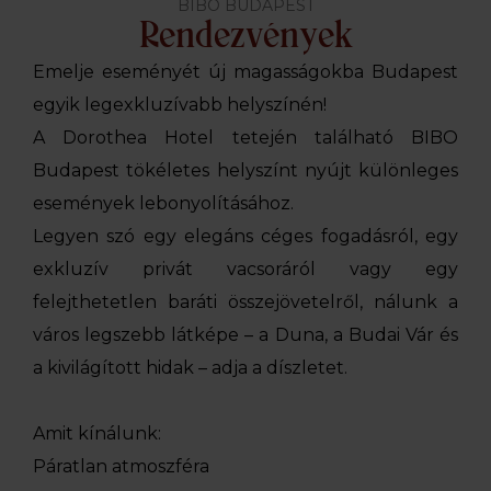
BIBO BUDAPEST
Rendezvények
Emelje eseményét új magasságokba Budapest
egyik legexkluzívabb helyszínén!
A Dorothea Hotel tetején található BIBO
Budapest tökéletes helyszínt nyújt különleges
események lebonyolításához.
Legyen szó egy elegáns céges fogadásról, egy
exkluzív privát vacsoráról vagy egy
felejthetetlen baráti összejövetelről, nálunk a
város legszebb látképe – a Duna, a Budai Vár és
a kivilágított hidak – adja a díszletet.
Amit kínálunk:
Páratlan atmoszféra