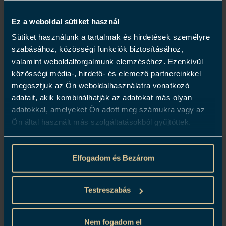
lábáról, és saját bevallása szerint ő is szívesen
Ez a weboldal sütiket használ
fogyaszt.
Sütiket használunk a tartalmak és hirdetések személyre
A BiBo Budapest, a világhírű Dani García
szabásához, közösségi funkciók biztosításához,
étteremláncnak a legkülönlegesebb
valamint weboldalforgalmunk elemzéséhez. Ezenkívül
gyöngyszeme. A belváros közepén, a Dorothea
közösségi média-, hirdető- és elemező partnereinkkel
Hotel tetején kap helyet ez az egyedülálló
megosztjuk az Ön weboldalhasználatra vonatkozó
adatait, akik kombinálhatják az adatokat más olyan
rooftop étterem, amely páratlan panorámával és
adatokkal, amelyeket Ön adott meg számukra vagy az
exkluzív környezettel várja vendégeit.
Ön által használt más szolgáltatásokból gyűjtöttek.
A BiBo Budapest, egy olyan exkluzív
gasztronómiai utazást kínál, amely során a
Elfogadom és Bezárom
budapesti étterem vendégei felfedezhetik a
legizgalmasabb spanyol ízek és a magyar
Testreszabás
konyha esszenciájának tökéletes ötvözetét.
Nem fogadom el