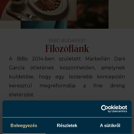
BIBO BUDAPEST
Filozófiánk
A BiBo 2014-ben született Marbellán Dani
García ötletének köszönhetően, amelynek
küldetése, hogy egy lezserebb koncepción
keresztül megreformálja a fine dining
életérzést.
A BiBo olyan tér, amelyben egyszerre ötvöződik
a séf andalúz öröksége az utazásai során
szerzett élményeivel. Olyan fogásokat és
Beleegyezés
Részletek
A sütikről
kultúrákat párosít össze, amelyek levették a