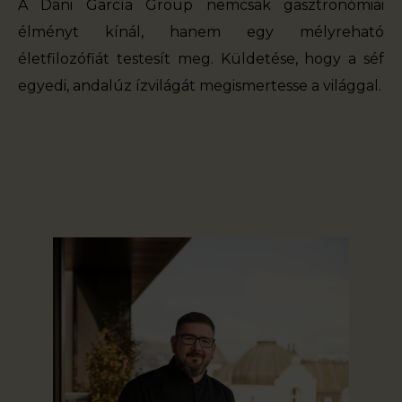
A Dani García Group nemcsak gasztronómiai
élményt kínál, hanem egy mélyreható
életfilozófiát testesít meg. Küldetése, hogy a séf
egyedi, andalúz ízvilágát megismertesse a világgal.