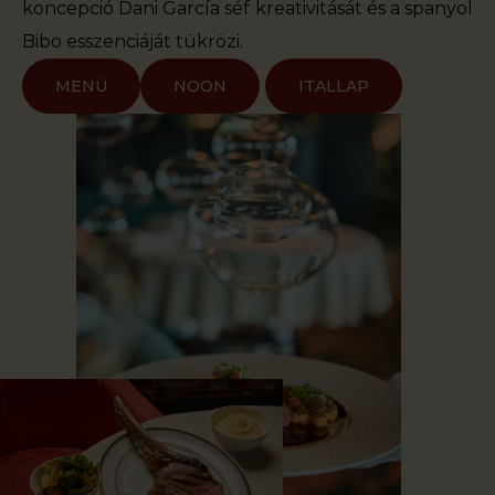
koncepció Dani García séf kreativitását és a spanyol
Bibo esszenciáját tükrözi.
MENÜ
NOON
ITALLAP