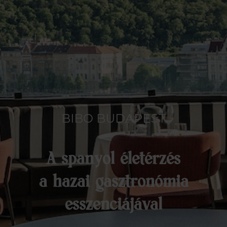
BIBO BUDAPEST
A spanyol életérzés
a hazai gasztronómia
esszenciájával