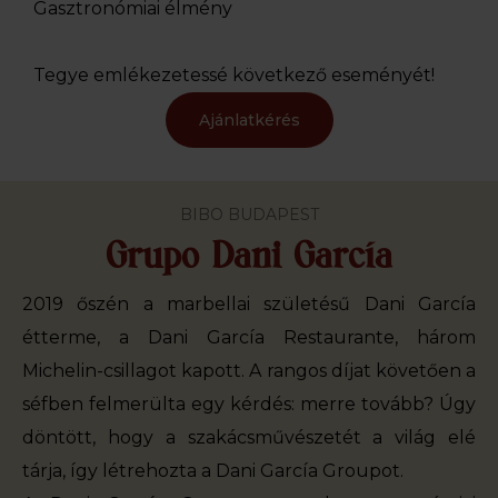
Gasztronómiai élmény
Tegye emlékezetessé következő eseményét!
Ajánlatkérés
BIBO BUDAPEST
Grupo Dani García
2019 őszén a marbellai születésű Dani García
étterme, a Dani García Restaurante, három
Michelin-csillagot kapott. A rangos díjat követően a
séfben felmerülta egy kérdés: merre tovább? Úgy
döntött, hogy a szakácsművészetét a világ elé
tárja, így létrehozta a Dani García Groupot.